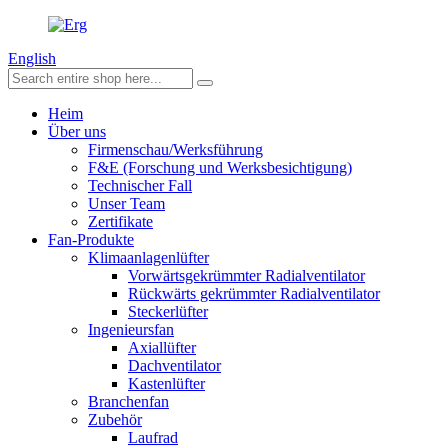
English
Heim
Über uns
Firmenschau/Werksführung
F&E (Forschung und Werksbesichtigung)
Technischer Fall
Unser Team
Zertifikate
Fan-Produkte
Klimaanlagenlüfter
Vorwärtsgekrümmter Radialventilator
Rückwärts gekrümmter Radialventilator
Steckerlüfter
Ingenieursfan
Axiallüfter
Dachventilator
Kastenlüfter
Branchenfan
Zubehör
Laufrad