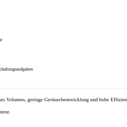
ar
auchabzugsaufgaben
ßes Volumen, geringe Geräuschentwicklung und hohe Effizien
stenz.