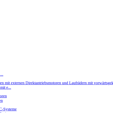
...
it e...
en