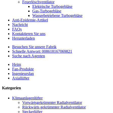
Feuerlöschventilator
Elektrische Turbogebläse
Gas-Turbogebläse
Wasserbetriebene Turbogebläse
Anti-Epidemie-Artikel
Nachricht
FAQs
Kontaktieren Sie uns
Herunterladen
Besuchen Sie unsere Fabrik
Schnelle Antwort: 008618167069821
Suche nach Agenten
Heim
Fan-Produkte
Ingenieursfan
Axiallüfter
Kategorien
Klimaanlagenlüfter
Vorwärtsgekrümmter Radialventilator
Rückwärts gekrümmter Radialventilator
Steckerlüfter