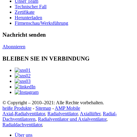
Unser Team
Technischer Fall
Zertifikate
Herunterladen
Firmenschau/Werksführung
Nachricht senden
Abonnieren
BLEIBEN SIE IN VERBINDUNG
© Copyright – 2010–2021: Alle Rechte vorbehalten.
heiße Produkte
-
Sitemap
-
AMP Mobile
Axial-Radialventilator
,
Radialventilator
,
Axiallüfter
,
Radial-
Dachventilatoren
,
Radialventilator und Axialventilator
,
Radialdachventilator
,
Über uns