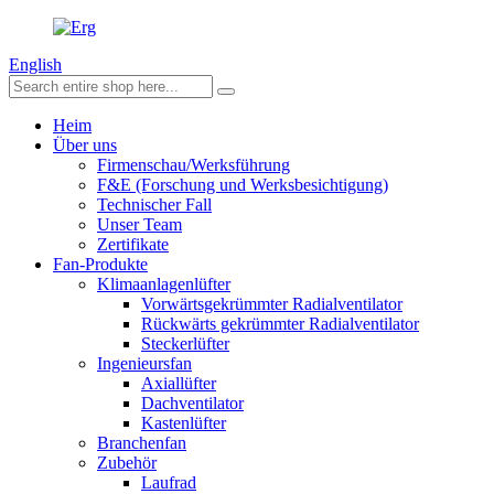
English
Heim
Über uns
Firmenschau/Werksführung
F&E (Forschung und Werksbesichtigung)
Technischer Fall
Unser Team
Zertifikate
Fan-Produkte
Klimaanlagenlüfter
Vorwärtsgekrümmter Radialventilator
Rückwärts gekrümmter Radialventilator
Steckerlüfter
Ingenieursfan
Axiallüfter
Dachventilator
Kastenlüfter
Branchenfan
Zubehör
Laufrad