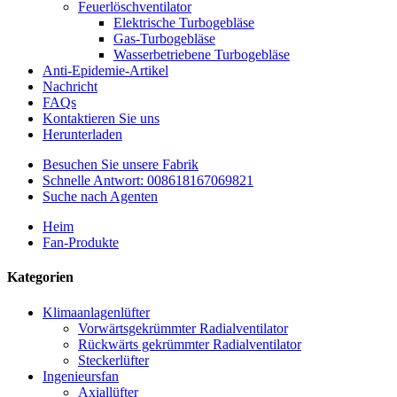
Feuerlöschventilator
Elektrische Turbogebläse
Gas-Turbogebläse
Wasserbetriebene Turbogebläse
Anti-Epidemie-Artikel
Nachricht
FAQs
Kontaktieren Sie uns
Herunterladen
Besuchen Sie unsere Fabrik
Schnelle Antwort: 008618167069821
Suche nach Agenten
Heim
Fan-Produkte
Kategorien
Klimaanlagenlüfter
Vorwärtsgekrümmter Radialventilator
Rückwärts gekrümmter Radialventilator
Steckerlüfter
Ingenieursfan
Axiallüfter