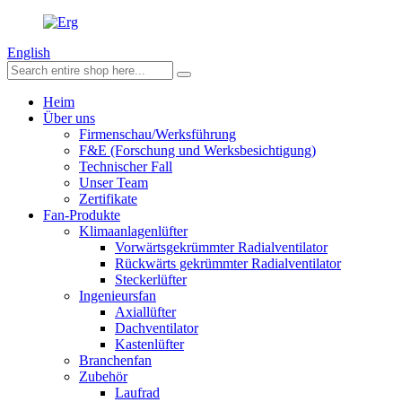
English
Heim
Über uns
Firmenschau/Werksführung
F&E (Forschung und Werksbesichtigung)
Technischer Fall
Unser Team
Zertifikate
Fan-Produkte
Klimaanlagenlüfter
Vorwärtsgekrümmter Radialventilator
Rückwärts gekrümmter Radialventilator
Steckerlüfter
Ingenieursfan
Axiallüfter
Dachventilator
Kastenlüfter
Branchenfan
Zubehör
Laufrad