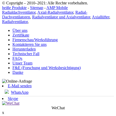
© Copyright – 2010–2021: Alle Rechte vorbehalten.
heiße Produkte
-
Sitemap
-
AMP Mobile
Radialdachventilator
,
Axial-Radialventilator
,
Radial-
Dachventilatoren
,
Radialventilator und Axialventilator
,
Axiallüfter
,
Radialventilator
,
Über uns
Zertifikate
Firmenschau/Werksführung
Kontaktieren Sie uns
Herunterladen
Technischer Fall
FAQs
Unser Team
F&E (Forschung und Werksbesichtigung)
Danke
E-Mail senden
WhatsApp
Skype
WeChat
x