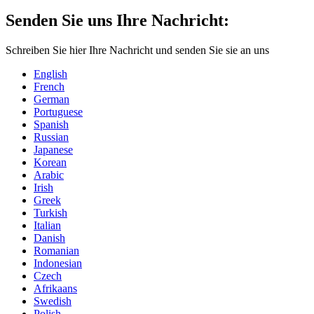
Senden Sie uns Ihre Nachricht:
Schreiben Sie hier Ihre Nachricht und senden Sie sie an uns
English
French
German
Portuguese
Spanish
Russian
Japanese
Korean
Arabic
Irish
Greek
Turkish
Italian
Danish
Romanian
Indonesian
Czech
Afrikaans
Swedish
Polish