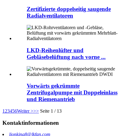
Zertifizierte doppelseitig saugende
Radialventilatoren
LKD-Reihenlüfter und
Gebläsebelüftung nach vorne ...
Vorwärts gekrümmte
Zentrifugalpumpe mit Doppeleinlass
und Riemenantrieb
1
2
3
4
5
6
Weiter >
>>
Seite 1 / 13
Kontaktinformationen
lionking8@lkfan.com