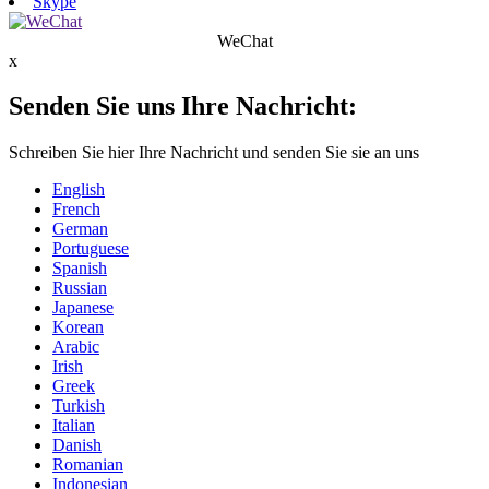
Skype
WeChat
x
Senden Sie uns Ihre Nachricht:
Schreiben Sie hier Ihre Nachricht und senden Sie sie an uns
English
French
German
Portuguese
Spanish
Russian
Japanese
Korean
Arabic
Irish
Greek
Turkish
Italian
Danish
Romanian
Indonesian