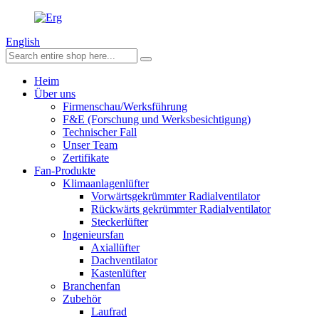
English
Heim
Über uns
Firmenschau/Werksführung
F&E (Forschung und Werksbesichtigung)
Technischer Fall
Unser Team
Zertifikate
Fan-Produkte
Klimaanlagenlüfter
Vorwärtsgekrümmter Radialventilator
Rückwärts gekrümmter Radialventilator
Steckerlüfter
Ingenieursfan
Axiallüfter
Dachventilator
Kastenlüfter
Branchenfan
Zubehör
Laufrad