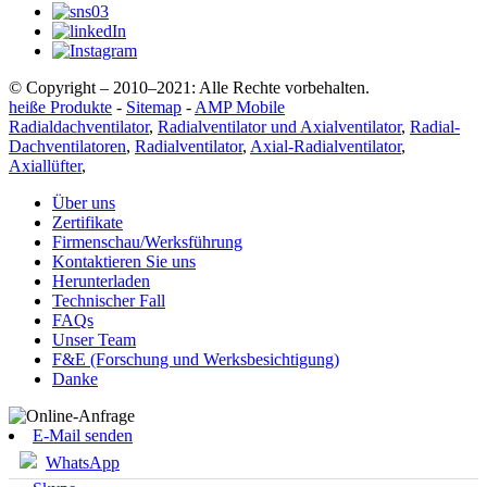
© Copyright – 2010–2021: Alle Rechte vorbehalten.
heiße Produkte
-
Sitemap
-
AMP Mobile
Radialdachventilator
,
Radialventilator und Axialventilator
,
Radial-
Dachventilatoren
,
Radialventilator
,
Axial-Radialventilator
,
Axiallüfter
,
Über uns
Zertifikate
Firmenschau/Werksführung
Kontaktieren Sie uns
Herunterladen
Technischer Fall
FAQs
Unser Team
F&E (Forschung und Werksbesichtigung)
Danke
E-Mail senden
WhatsApp