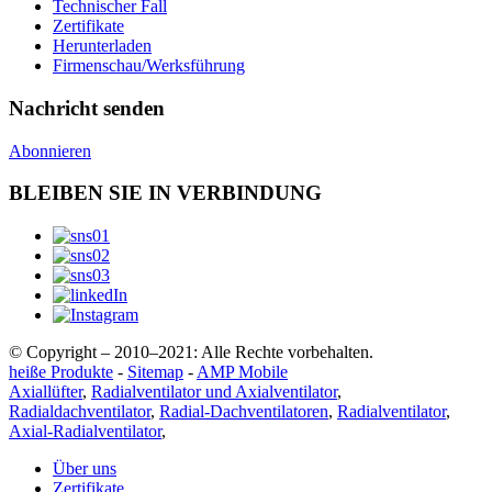
Technischer Fall
Zertifikate
Herunterladen
Firmenschau/Werksführung
Nachricht senden
Abonnieren
BLEIBEN SIE IN VERBINDUNG
© Copyright – 2010–2021: Alle Rechte vorbehalten.
heiße Produkte
-
Sitemap
-
AMP Mobile
Axiallüfter
,
Radialventilator und Axialventilator
,
Radialdachventilator
,
Radial-Dachventilatoren
,
Radialventilator
,
Axial-Radialventilator
,
Über uns
Zertifikate