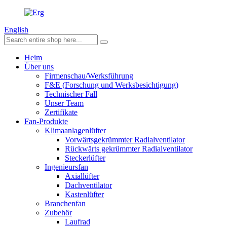
English
Heim
Über uns
Firmenschau/Werksführung
F&E (Forschung und Werksbesichtigung)
Technischer Fall
Unser Team
Zertifikate
Fan-Produkte
Klimaanlagenlüfter
Vorwärtsgekrümmter Radialventilator
Rückwärts gekrümmter Radialventilator
Steckerlüfter
Ingenieursfan
Axiallüfter
Dachventilator
Kastenlüfter
Branchenfan
Zubehör
Laufrad