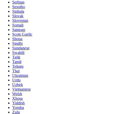
Serbian
Sesotho
Sinhala
Slovak
Slovenian
Somali
Samoan
Scots Gaelic
Shona
Sindhi
Sundanese
Swahili
Tajik
Tamil
Telugu
Thai
Ukrainian
Urdu
Uzbek
Vietnamese
Welsh
Xhosa
Yiddish
Yoruba
Zulu