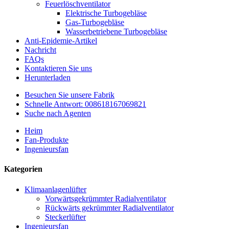
Feuerlöschventilator
Elektrische Turbogebläse
Gas-Turbogebläse
Wasserbetriebene Turbogebläse
Anti-Epidemie-Artikel
Nachricht
FAQs
Kontaktieren Sie uns
Herunterladen
Besuchen Sie unsere Fabrik
Schnelle Antwort: 008618167069821
Suche nach Agenten
Heim
Fan-Produkte
Ingenieursfan
Kategorien
Klimaanlagenlüfter
Vorwärtsgekrümmter Radialventilator
Rückwärts gekrümmter Radialventilator
Steckerlüfter
Ingenieursfan