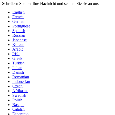
Schreiben Sie hier Ihre Nachricht und senden Sie sie an uns
English
French
German
Portuguese
Spanish
Russian
Japanese
Korean
Arabic
Irish
Greek
Turkish
Italian
Danish
Romanian
Indonesian
Czech
Afrikaans
Swedish
Polish
Basque
Catalan
Esperanto