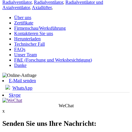
Radialventilator
,
Radialventilator
,
Radialventilator und
Axialventilator
,
Axiallüfter
,
Über uns
Zertifikate
Firmenschau/Werksführung
Kontaktieren Sie uns
Herunterladen
Technischer Fall
FAQs
Unser Team
F&E (Forschung und Werksbesichtigung)
Danke
E-Mail senden
WhatsApp
Skype
WeChat
x
Senden Sie uns Ihre Nachricht: