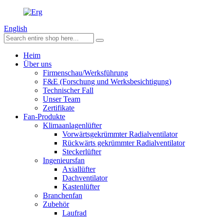
English
Heim
Über uns
Firmenschau/Werksführung
F&E (Forschung und Werksbesichtigung)
Technischer Fall
Unser Team
Zertifikate
Fan-Produkte
Klimaanlagenlüfter
Vorwärtsgekrümmter Radialventilator
Rückwärts gekrümmter Radialventilator
Steckerlüfter
Ingenieursfan
Axiallüfter
Dachventilator
Kastenlüfter
Branchenfan
Zubehör
Laufrad