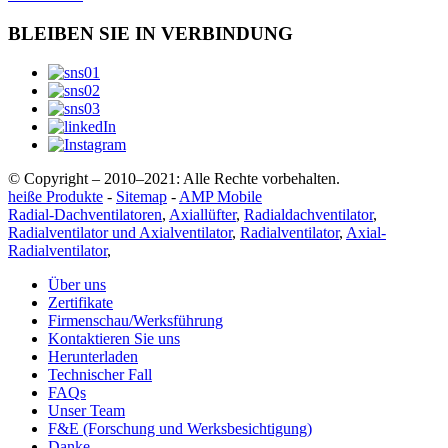
BLEIBEN SIE IN VERBINDUNG
© Copyright – 2010–2021: Alle Rechte vorbehalten.
heiße Produkte
-
Sitemap
-
AMP Mobile
Radial-Dachventilatoren
,
Axiallüfter
,
Radialdachventilator
,
Radialventilator und Axialventilator
,
Radialventilator
,
Axial-
Radialventilator
,
Über uns
Zertifikate
Firmenschau/Werksführung
Kontaktieren Sie uns
Herunterladen
Technischer Fall
FAQs
Unser Team
F&E (Forschung und Werksbesichtigung)
Danke