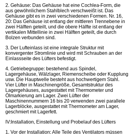
2. Gehäuse: Das Gehäuse hat eine Cochlea-Form, die
aus gewöhnlichem Stahlblech verschweißt ist. Das
Gehäuse gibt es in zwei verschiedenen Formen. Nr. 16,
20: Das Gehäuse ist entlang der mittleren Trennebene in
zwei Hälften geteilt, und die obere Hälfte ist entlang der
vertikalen Mittellinie in zwei Hälften geteilt, die durch
Bolzen verbunden sind.
3. Der Lufteinlass ist eine integrale Struktur mit
konvergenter Stromlinie und wird mit Schrauben an der
Einlassseite des Lüfters befestigt.
4. Getriebegruppe: bestehend aus Spindel,
Lagergehäuse, Wälzlager, Riemenscheibe oder Kupplung
usw. Die Hauptwelle besteht aus hochwertigem Stahl.
Vier Lüfter in Maschinengröße, Gesamtstruktur des
Lagergehäuses, ausgestattet mit Thermometer und
Ölmarkierung am Lager. Zwei Lüfter der
Maschinennummern 16 bis 20 verwenden zwei parallele
Lagerblöcke, ausgestattet mit Thermometer am Lager,
geschmiert mit Lagerfett.
IV:Installation, Einstellung und Probelauf des Lüfters
1. Vor der Installation: Alle Teile des Ventilators müssen