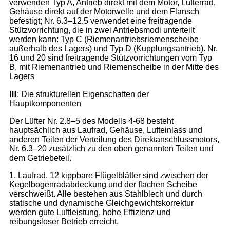
verwenden Typ A, Antrieb direkt mit dem Motor, Lüfterrad,
Gehäuse direkt auf der Motorwelle und dem Flansch
befestigt; Nr. 6.3–12.5 verwendet eine freitragende
Stützvorrichtung, die in zwei Antriebsmodi unterteilt
werden kann: Typ C (Riemenantriebsriemenscheibe
außerhalb des Lagers) und Typ D (Kupplungsantrieb). Nr.
16 und 20 sind freitragende Stützvorrichtungen vom Typ
B, mit Riemenantrieb und Riemenscheibe in der Mitte des
Lagers
IⅢ: Die strukturellen Eigenschaften der
Hauptkomponenten
Der Lüfter Nr. 2.8–5 des Modells 4-68 besteht
hauptsächlich aus Laufrad, Gehäuse, Lufteinlass und
anderen Teilen der Verteilung des Direktanschlussmotors,
Nr. 6.3–20 zusätzlich zu den oben genannten Teilen und
dem Getriebeteil.
1. Laufrad. 12 kippbare Flügelblätter sind zwischen der
Kegelbogenradabdeckung und der flachen Scheibe
verschweißt. Alle bestehen aus Stahlblech und durch
statische und dynamische Gleichgewichtskorrektur
werden gute Luftleistung, hohe Effizienz und
reibungsloser Betrieb erreicht.