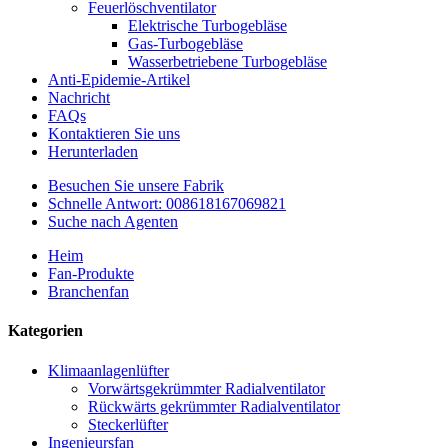
Feuerlöschventilator
Elektrische Turbogebläse
Gas-Turbogebläse
Wasserbetriebene Turbogebläse
Anti-Epidemie-Artikel
Nachricht
FAQs
Kontaktieren Sie uns
Herunterladen
Besuchen Sie unsere Fabrik
Schnelle Antwort: 008618167069821
Suche nach Agenten
Heim
Fan-Produkte
Branchenfan
Kategorien
Klimaanlagenlüfter
Vorwärtsgekrümmter Radialventilator
Rückwärts gekrümmter Radialventilator
Steckerlüfter
Ingenieursfan