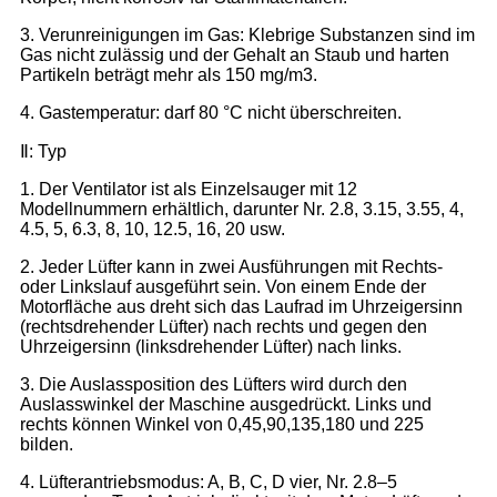
3. Verunreinigungen im Gas: Klebrige Substanzen sind im
Gas nicht zulässig und der Gehalt an Staub und harten
Partikeln beträgt mehr als 150 mg/m3.
4. Gastemperatur: darf 80 °C nicht überschreiten.
Ⅱ: Typ
1. Der Ventilator ist als Einzelsauger mit 12
Modellnummern erhältlich, darunter Nr. 2.8, 3.15, 3.55, 4,
4.5, 5, 6.3, 8, 10, 12.5, 16, 20 usw.
2. Jeder Lüfter kann in zwei Ausführungen mit Rechts-
oder Linkslauf ausgeführt sein. Von einem Ende der
Motorfläche aus dreht sich das Laufrad im Uhrzeigersinn
(rechtsdrehender Lüfter) nach rechts und gegen den
Uhrzeigersinn (linksdrehender Lüfter) nach links.
3. Die Auslassposition des Lüfters wird durch den
Auslasswinkel der Maschine ausgedrückt. Links und
rechts können Winkel von 0,45,90,135,180 und 225
bilden.
4. Lüfterantriebsmodus: A, B, C, D vier, Nr. 2.8–5