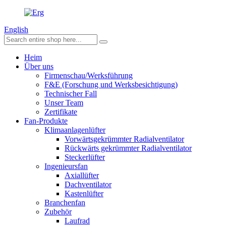
English
Heim
Über uns
Firmenschau/Werksführung
F&E (Forschung und Werksbesichtigung)
Technischer Fall
Unser Team
Zertifikate
Fan-Produkte
Klimaanlagenlüfter
Vorwärtsgekrümmter Radialventilator
Rückwärts gekrümmter Radialventilator
Steckerlüfter
Ingenieursfan
Axiallüfter
Dachventilator
Kastenlüfter
Branchenfan
Zubehör
Laufrad